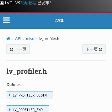
🎦 LVGL V9
视频教程
已发布！
LVGL
API
misc
lv_profiler.h
上一页
下一页
lv_profiler.h
Defines
LV_PROFILER_BEGIN
LV_PROFILER_END