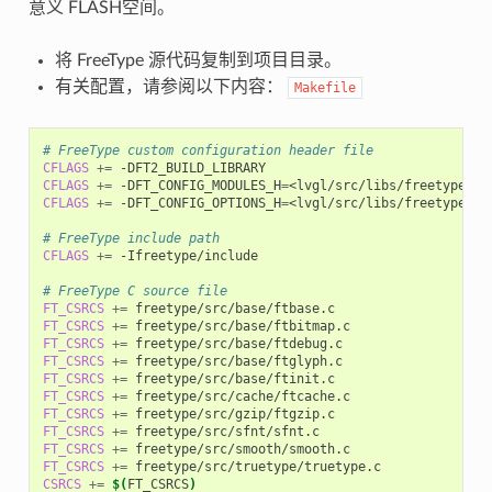
意义 FLASH空间。
将 FreeType 源代码复制到项目目录。
有关配置，请参阅以下内容：
Makefile
# FreeType custom configuration header file
CFLAGS
+=
CFLAGS
+=
-DFT_CONFIG_MODULES_H
=
CFLAGS
+=
-DFT_CONFIG_OPTIONS_H
=
<lvgl/src/libs/freetype/fto
# FreeType include path
CFLAGS
+=
-Ifreetype/include

# FreeType C source file
FT_CSRCS
+=
FT_CSRCS
+=
FT_CSRCS
+=
FT_CSRCS
+=
FT_CSRCS
+=
FT_CSRCS
+=
FT_CSRCS
+=
FT_CSRCS
+=
FT_CSRCS
+=
FT_CSRCS
+=
CSRCS
+=
$(
FT_CSRCS
)