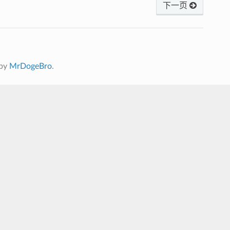
下一页
 by
MrDogeBro
.