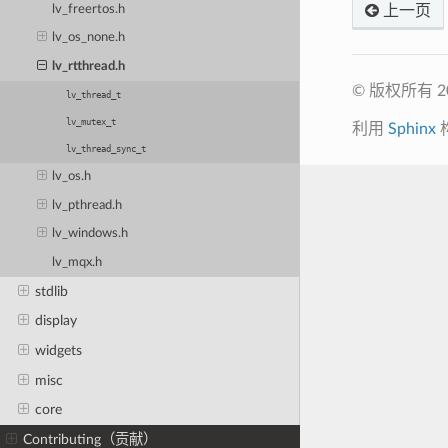
lv_freertos.h
上一页
lv_os_none.h
lv_rtthread.h
© 版权所有 20
lv_thread_t
lv_mutex_t
利用
Sphinx
lv_thread_sync_t
lv_os.h
lv_pthread.h
lv_windows.h
lv_mqx.h
stdlib
display
widgets
misc
core
Contributing（贡献）