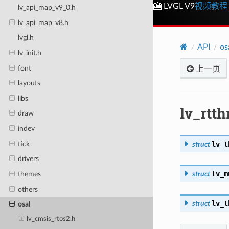
🎦 LVGL V9
视频教程
lv_api_map_v9_0.h
lv_api_map_v8.h
lvgl.h
API
os
lv_init.h
font
上一页
layouts
libs
lv_rtth
draw
indev
tick
lv_t
struct
drivers
lv_m
struct
themes
others
lv_t
struct
osal
lv_cmsis_rtos2.h