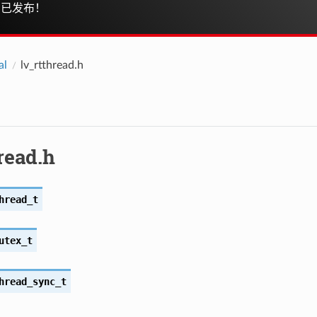
已发布！
al
lv_rtthread.h
read.h
hread_t
utex_t
hread_sync_t