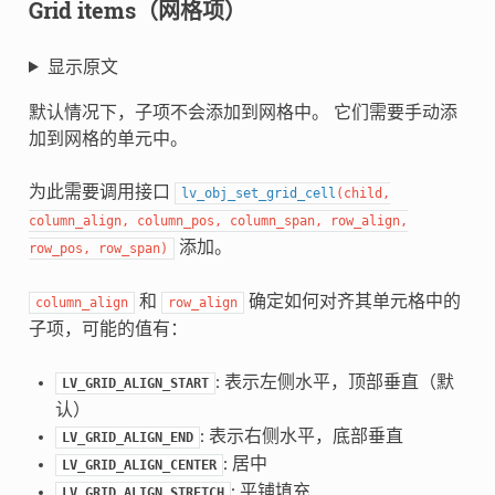
Grid items（网格项）
显示原文
默认情况下，子项不会添加到网格中。 它们需要手动添
加到网格的单元中。
为此需要调用接口
lv_obj_set_grid_cell
(
child
,
column_align
,
column_pos
,
column_span
,
row_align
,
添加。
row_pos
,
row_span
)
和
确定如何对齐其单元格中的
column_align
row_align
子项，可能的值有：
: 表示左侧水平，顶部垂直（默
LV_GRID_ALIGN_START
认）
: 表示右侧水平，底部垂直
LV_GRID_ALIGN_END
: 居中
LV_GRID_ALIGN_CENTER
: 平铺填充
LV_GRID_ALIGN_STRETCH