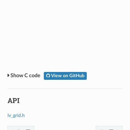
C code
View on GitHub
API
lv_grid.h