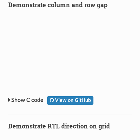
Demonstrate column and row gap
C code
View on GitHub
Demonstrate RTL direction on grid