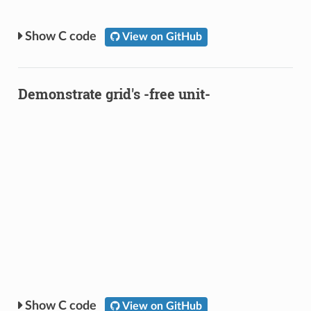
C code
View on GitHub
Demonstrate grid's -free unit-
C code
View on GitHub