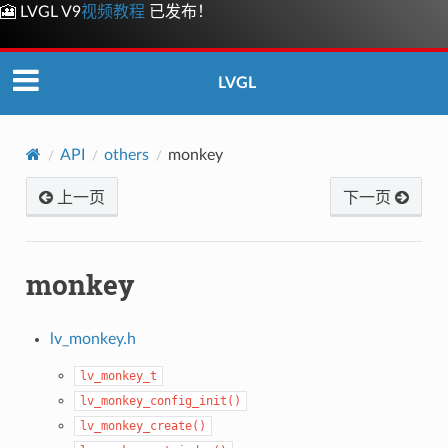
🎦 LVGL V9
视频教程
已发布！
LVGL
API
others
monkey
上一页
下一页
monkey
lv_monkey.h
lv_monkey_t
lv_monkey_config_init()
lv_monkey_create()