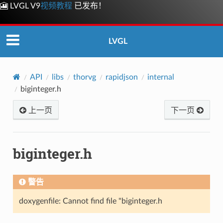
🎦 LVGL V9
视频教程
已发布！
LVGL
API
libs
thorvg
rapidjson
internal
biginteger.h
上一页
下一页
biginteger.h
警告
doxygenfile: Cannot find file "biginteger.h